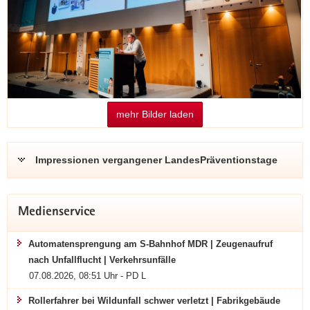
mehr Bilder laden
Impressionen vergangener LandesPräventionstage
Medienservice
Automatensprengung am S-Bahnhof MDR | Zeugenaufruf
nach Unfallflucht | Verkehrsunfälle
(© Landespräventionsrat Sachsen,
07.08.2026, 08:51 Uhr - PD L
Fotograf Basti Winterscheidt)
Rollerfahrer bei Wildunfall schwer verletzt | Fabrikgebäude
Außenansicht CCL zum LPT7