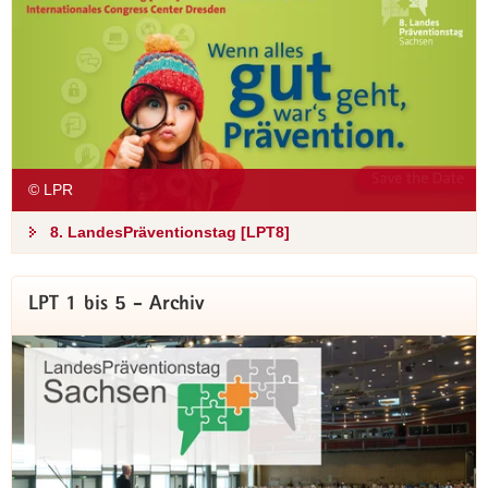
© LPR
8. LandesPräventionstag [LPT8]
LPT7 - alle Videos online
LPT 1 bis 5 - Archiv
Sie konnten live nicht vor Ort sein? Dann nutzen Sie doch ab
sofort die LPT7-Dokumentation. Mittlerweile haben wir alle
Videos veröffentlicht. Zudem stehen Ihnen die freigegebenen
Präsentationen aus den Vorträgen bzw. Projektspots zur
Verfügung.