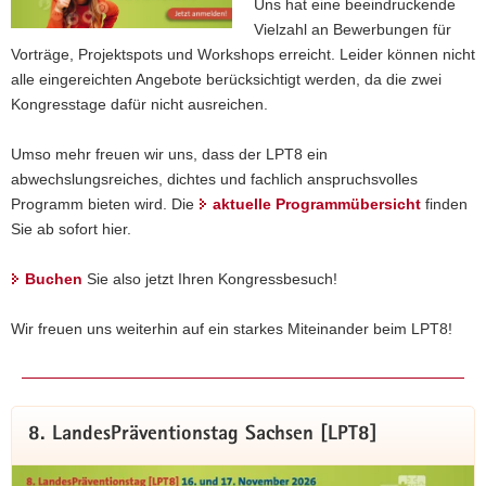
Uns hat eine beeindruckende
Vielzahl an Bewerbungen für
Vorträge, Projektspots und Workshops erreicht. Leider können nicht
alle eingereichten Angebote berücksichtigt werden, da die zwei
Kongresstage dafür nicht ausreichen.
Umso mehr freuen wir uns, dass der LPT8 ein
abwechslungsreiches, dichtes und fachlich anspruchsvolles
Programm bieten wird. Die
aktuelle Programmübersicht
finden
Sie ab sofort hier.
LPT7 – Befragungsergebnisse
Buchen
Sie also jetzt Ihren Kongressbesuch!
Hier finden Sie die Ergebnisse der Befragung zum 7.
LandesPräventionstag [LPT7]. Eine Zusammenfassung,
Wir freuen uns weiterhin auf ein starkes Miteinander beim LPT8!
ausführliche Ergebnisse inkl. individueller Rückmeldungen
sowie Verbesserungsvorschläge für den Kongress.
Zum Befragungsbericht
8. LandesPräventionstag Sachsen [LPT8]