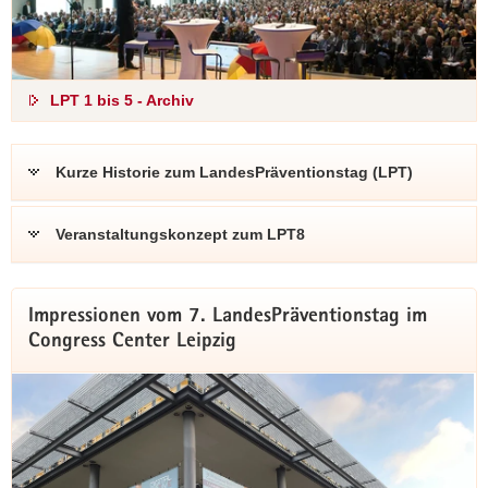
Alle Beiträge mit Videos
LPT 1 bis 5 - Archiv
Kurze Historie zum LandesPräventionstag (LPT)
Veranstaltungskonzept zum LPT8
Impressionen vom 7. LandesPräventionstag im
Congress Center Leipzig
LPT7 – die Rückschau
Nutzen Sie die Gelegenheit und lassen den LPT7 nochmal
Revue passieren.