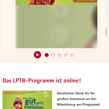
z
Rückschau
a
Z
Zum
v
in
Programm
i
V
g
a
t
i
o
n
Hauptinhalt
Das LPT8-Programm ist online!
Herzlichen Dank für Ihr
großes Interesse an der
Mitwirkung am Programm!