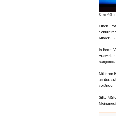
Silke Mülle
Silke
Müller
Einen Eröf
Schulleite
Kinder«, »
In ihrem V
Auswirkun
ausgesetz
Mit ihren
an deutsc
verändern
Silke Müll
Meinungsb