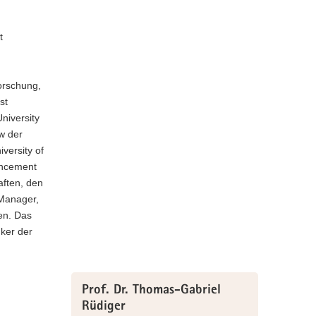
t
forschung,
st
niversity
w der
versity of
ancement
aften, den
 Manager,
en. Das
nker der
Prof. Dr. Thomas-Gabriel
Rüdiger