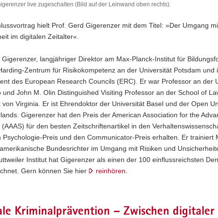
Gigerenzer live zugeschalten (Bild auf der Leinwand oben rechts).
ussvortrag hielt Prof. Gerd Gigerenzer mit dem Titel: »Der Umgang mi
r
it im digitalen Zeitalter«.
ten
 Gigerenzer, langjähriger Direktor am Max-Planck-Institut für Bildungs
 Harding-Zentrum für Risikokompetenz an der Universität Potsdam und i
dent des European Research Councils (ERC).
Er war Professor an der U
 und John M. Olin Distinguished Visiting Professor an der School of La
t von Virginia.
Er ist Ehrendoktor der Universität Basel und der Open Uni
lands. Gigerenzer hat den Preis der American Association for the Adv
 (AAAS) für den besten Zeitschriftenartikel in den Verhaltenswissensch
 Psychologie-Preis und den Communicator-Preis erhalten. Er trainiert
 amerikanische Bundesrichter im Umgang mit Risiken und Unsicherheit
uttweiler Institut hat Gigerenzer als einen der 100 einflussreichsten De
ichnet. Gern können Sie hier
reinhören
.
ale Kriminalprävention – Zwischen digitaler