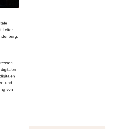
tale
t Leiter
andenburg.
eressen
 digitalen
igitalen
er- und
ung von
r