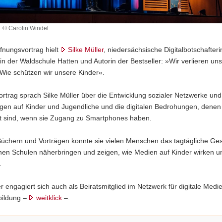
r
© Carolin Windel
fnungsvortrag hielt
Silke Müller
, niedersächsische Digitalbotschafteri
rin der Waldschule Hatten und Autorin der Bestseller: »Wir verlieren un
Wie schützen wir unsere Kinder«.
ortrag sprach Silke Müller über die Entwicklung sozialer Netzwerke und
gen auf Kinder und Jugendliche und die digitalen Bedrohungen, denen
t sind, wenn sie Zugang zu Smartphones haben.
 Büchern und Vorträgen konnte sie vielen Menschen das tagtägliche G
hen Schulen näherbringen und zeigen, wie Medien auf Kinder wirken u
.
er engagiert sich auch als Beiratsmitglied im Netzwerk für digitale Medi
ildung –
weitklick
–.