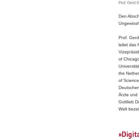
Prof. Gerd 
Prof.
Gerd
Den Abschl
Gigerenze
Ungewisshe
live
zugeschal
(Bild
Prof. Gerd
auf
leitet das
der
Vizepräsi
Leinwand
of Chicago
oben
Universitä
rechts).
the Nether
of Science
Deutschen
Ärzte und
Gottlieb D
Welt beze
»Digit