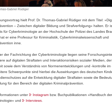
homas-Gabriel Rüdiger
ungsvortrag hielt Prof. Dr. Thomas-Gabriel Rüdiger mit dem Titel: »Digi
ävention – Zwischen digitaler Bildung und Strafverfolgung« halten. Er is
uts für Cyberkriminologie an der Hochschule der Polizei des Landes Br
hat er eine Professur für Kriminalistik, Cyberkriminalwissenschaft und
ävention inne.
ter der Fachrichtung der Cyberkriminologie liegen seine Forschungsint
re auf digitalen Straftaten und Interaktionsrisiken sozialer Medien, der
eit sowie dem Verständnis von Normenentwicklungen und -kontrolle im d
tere Schwerpunkte sind hierbei die Auswirkungen des deutschen Kind
enschutzes auf die Entwicklung digitaler Straftaten sowie die Bedeut
ung für den Bereich der digitalen Kriminalprävention.
nformationen unter
Instagram
bzw. Buchpublikationen »Handbuch de
inologie« und
Interviews
.