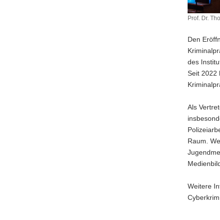
Prof. Dr. T
Prof.
Dr.
Den Eröffn
Thomas-
Kriminalpr
Gabriel
des Instit
Rüdiger
Seit 2022 
Kriminalpr
Als Vertre
insbesonde
Polizeiarb
Raum. Wei
Jugendmedi
Medienbild
Weitere I
Cyberkrim