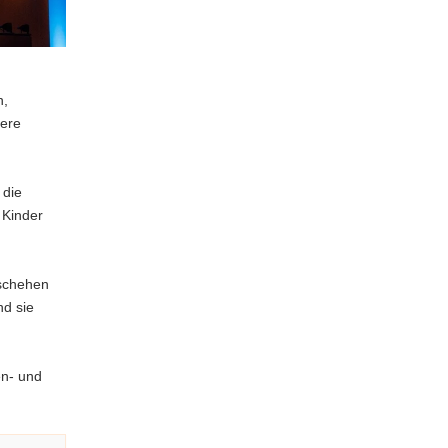
n,
sere
 die
 Kinder
eschehen
nd sie
en- und