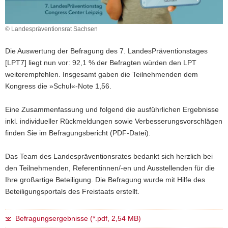
a
v
© Landespräventionsrat Sachsen
i
g
Die Auswertung der Befragung des 7. LandesPräventionstages
a
[LPT7] liegt nun vor: 92,1 % der Befragten würden den LPT
t
weiterempfehlen. Insgesamt gaben die Teilnehmenden dem
i
Kongress die »Schul«-Note 1,56.
o
n
Eine Zusammenfassung und folgend die ausführlichen Ergebnisse
inkl. individueller Rückmeldungen sowie Verbesserungsvorschlägen
finden Sie im Befragungsbericht (PDF-Datei).
Das Team des Landespräventionsrates bedankt sich herzlich bei
den Teilnehmenden, Referentinnen/-en und Ausstellenden für die
Ihre großartige Beteiligung. Die Befragung wurde mit Hilfe des
Beteiligungsportals des Freistaats erstellt.
Befragungsergebnisse (*.pdf, 2,54 MB)