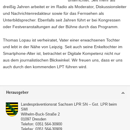
unterrichtet. Seit mehr als
dreißig Jahren arbeitet er im Radio als Moderator, Diskussionsleiter
und Nachrichtenredakteur sowie für das Fernsehen als
Unterbildsprecher. Ebenfalls seit Jahren führt er bei Kongressen
oder Festveranstaltungen auf der Bühne durch das Programm.
Thomas Lopau ist verheiratet, Vater einer erwachsenen Tochter
und lebt in der Nähe von Leipzig. Seit auch seine Enkeltochter im
Smartphone-Alter ist, betrachtet er Digitale Kompetenz nicht nur
aus dem journalistischen Blickwinkel. Wir freuen uns, dass er uns
auch durch den kommenden LPT führen wird.
Footer-
Herausgeber
Bereich
Landespräventionsrat Sachsen LPR SN – Gst. LPR beim
SMI
Wilhelm-Buck-Straße 2
01097
Dresden
Telefon:
0351 564-30900
Telefax:
0351 564-30909