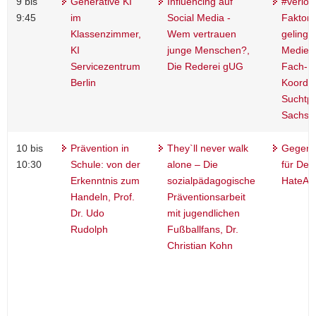
9 bis
Generative KI
Influencing auf
#verlor
9:45
im
Social Media -
Faktore
Klassenzimmer,
Wem vertrauen
gelinge
KI
junge Menschen?,
Mediens
Servicezentrum
Die Rederei gUG
Fach- 
Berlin
Koordin
Suchtpr
Sachse
10 bis
Prävention in
They`ll never walk
Gegen 
10:30
Schule: von der
alone – Die
für Dem
Erkenntnis zum
sozialpädagogische
HateA
Handeln, Prof.
Präventionsarbeit
Dr. Udo
mit jugendlichen
Rudolph
Fußballfans, Dr.
Christian Kohn