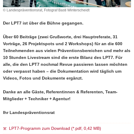
a
© Landespräventionsrat, Fotograf Basti Winterscheidt
v
i
Der LPT7 ist über die Bühne gegangen.
g
a
Über 60 Beiträge (zwei Grußworte, drei Hauptreferate, 31
t
Vorträge, 26 Projektspots und 2 Workshops) für an die 600
i
Teilnehmenden aus vielen Präventionsbereichen und mehr als
o
10 Stunden Livestream sind die erste Bilanz des LPT7. Für
n
alle, die den LPT7 nochmal Revue passieren lassen möchten
oder verpasst haben – die Dokumentation wird täglich um
Videos, Fotos und Dokumente ergänzt.
Danke an alle Gäste, Referentinnen & Referenten, Team-
Mitglieder + Techniker + Agentur!
Ihr Landespräventionsrat
LPT7-Programm zum Download (*.pdf, 0,42 MB)