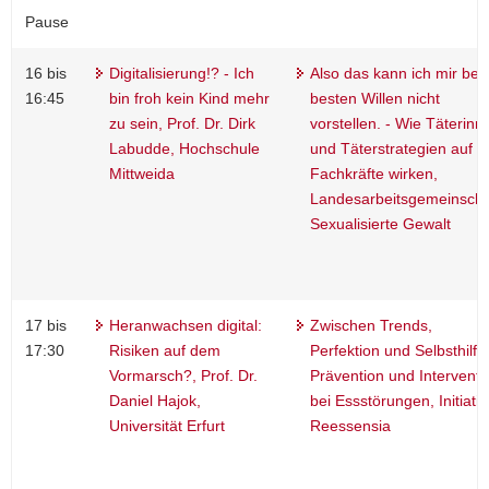
Pause
16 bis
Digitalisierung!? - Ich
Also das kann ich mir bei
16:45
bin froh kein Kind mehr
besten Willen nicht
zu sein, Prof. Dr. Dirk
vorstellen. - Wie Täterinn
Labudde, Hochschule
und Täterstrategien auf
Mittweida
Fachkräfte wirken,
Landesarbeitsgemeinscha
Sexualisierte Gewalt
17 bis
Heranwachsen digital:
Zwischen Trends,
17:30
Risiken auf dem
Perfektion und Selbsthilfe
Vormarsch?, Prof. Dr.
Prävention und Interventi
Daniel Hajok,
bei Essstörungen, Initiativ
Universität Erfurt
Reessensia