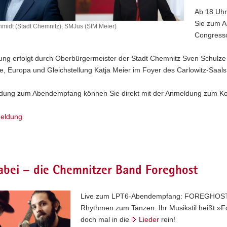
Ab 18 Uhr
Sie zum A
chmidt (Stadt Chemnitz), SMJus (StM Meier)
Congressc
ung erfolgt durch Oberbürgermeister der Stadt Chemnitz Sven Schulze u
, Europa und Gleichstellung Katja Meier im Foyer des Carlowitz-Saals
dung zum Abendempfang können Sie direkt mit der Anmeldung zum Ko
eldung
abei – die Chemnitzer Band Foreghost
Live zum LPT6-Abendempfang: FOREGHOST – 
Rhythmen zum Tanzen. Ihr Musikstil heißt »F
doch mal in die
Lieder
rein!