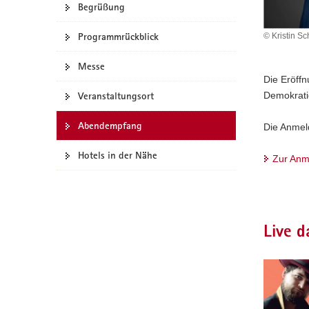
Begrüßung
a
v
Programmrückblick
© Kristin S
i
g
Messe
a
Die Eröffn
t
Demokratie
Veranstaltungsort
i
Abendempfang
o
Die Anmel
n
Hotels in der Nähe
Zur Anm
Live d