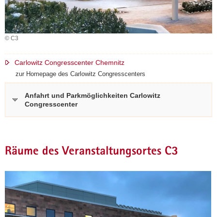
a
v
i
© C3
g
a
Carlowitz Congresscenter Chemnitz
t
zur Homepage des Carlowitz Congresscenters
i
o
Anfahrt und Parkmöglichkeiten Carlowitz
n
Congresscenter
Räume des Veranstaltungsortes C3