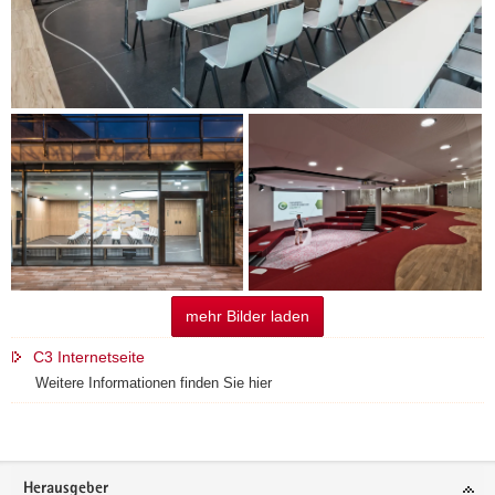
mehr Bilder laden
C3 Internetseite
Weitere Informationen finden Sie hier
Footer-
Herausgeber