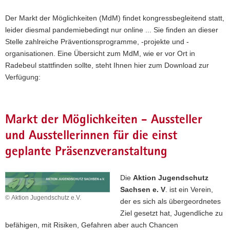
a
Der Markt der Möglichkeiten (MdM) findet kongressbegleitend statt,
v
leider diesmal pandemiebedingt nur online ... Sie finden an dieser
i
Stelle zahlreiche Präventionsprogramme, -projekte und -
g
organisationen. Eine Übersicht zum MdM, wie er vor Ort in
a
Radebeul stattfinden sollte, steht Ihnen hier zum Download zur
t
Verfügung:
i
o
n
Markt der Möglichkeiten - Aussteller
und Ausstellerinnen für die einst
geplante Präsenzveranstaltung
Die
Aktion Jugendschutz
Sachsen e. V
. ist ein Verein,
© Aktion Jugendschutz e.V.
der es sich als übergeordnetes
Ziel gesetzt hat, Jugendliche zu
befähigen, mit Risiken, Gefahren aber auch Chancen