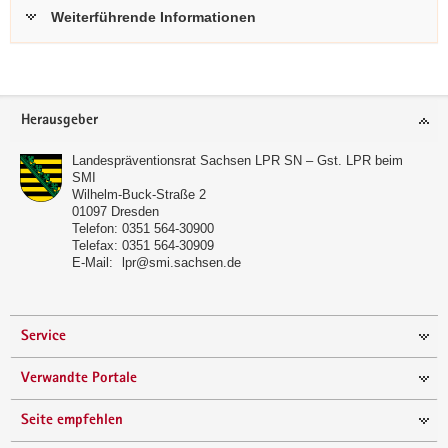
Weiterführende Informationen
Footer-
Herausgeber
Bereich
Landespräventionsrat Sachsen LPR SN – Gst. LPR beim
SMI
Wilhelm-Buck-Straße 2
01097
Dresden
Telefon:
0351 564-30900
Telefax:
0351 564-30909
E-Mail:
lpr@smi.sachsen.de
Service
Verwandte Portale
Seite empfehlen