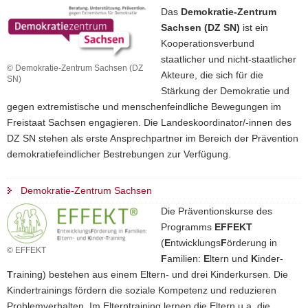
Das
Demokratie-Zentrum
Sachsen (DZ SN)
ist ein
Kooperationsverbund
staatlicher und nicht-staatlicher
© Demokratie-Zentrum Sachsen (DZ
Akteure, die sich für die
SN)
Stärkung der Demokratie und
gegen extremistische und menschenfeindliche Bewegungen im
Freistaat Sachsen engagieren. Die Landeskoordinator/-innen des
DZ SN stehen als erste Ansprechpartner im Bereich der Prävention
demokratiefeindlicher Bestrebungen zur Verfügung.
Demokratie-Zentrum Sachsen
Die Präventionskurse des
Programms
EFFEKT
(
E
ntwicklungs
F
örderung in
© EFFEKT
F
amilien:
E
ltern und
K
inder-
T
raining) bestehen aus einem Eltern- und drei Kinderkursen. Die
Kindertrainings fördern die soziale Kompetenz und reduzieren
Problemverhalten. Im Elterntraining lernen die Eltern u.a. die