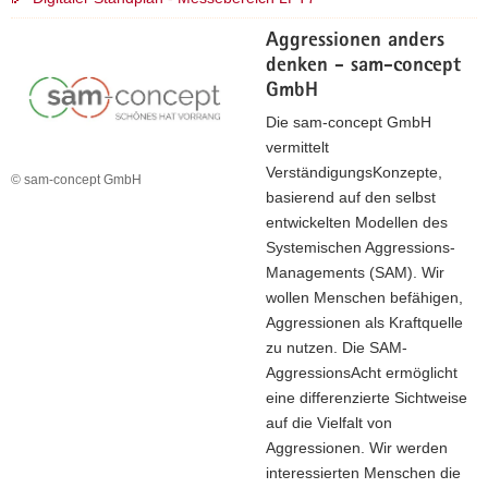
a
Aggressionen anders
v
denken - sam-concept
i
GmbH
g
Die sam-concept GmbH
a
vermittelt
t
VerständigungsKonzepte,
i
© sam-concept GmbH
basierend auf den selbst
o
entwickelten Modellen des
n
Systemischen Aggressions-
Managements (SAM). Wir
wollen Menschen befähigen,
Aggressionen als Kraftquelle
zu nutzen. Die SAM-
AggressionsAcht ermöglicht
eine differenzierte Sichtweise
auf die Vielfalt von
Aggressionen. Wir werden
interessierten Menschen die