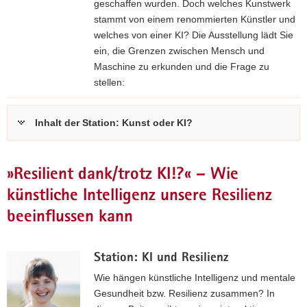
i
geschaffen wurden. Doch welches Kunstwerk
p
stammt von einem renommierten Künstler und
z
welches von einer KI? Die Ausstellung lädt Sie
i
ein, die Grenzen zwischen Mensch und
g
Maschine zu erkunden und die Frage zu
e
stellen:
.
V
Inhalt der Station: Kunst oder KI?
.
Link zur
Hörfunk- und
Projektwerkstatt
»Resilient dank/trotz KI!?« – Wie
Leipzig e. V.
künstliche Intelligenz unsere Resilienz
beeinflussen kann
Station: KI und Resilienz
Wie hängen künstliche Intelligenz und mentale
Gesundheit bzw. Resilienz zusammen? In