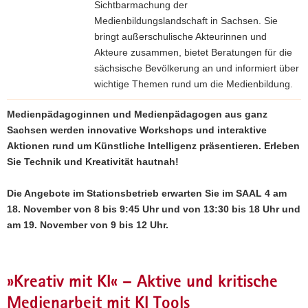
Sichtbarmachung der
a
Medienbildungslandschaft in Sachsen. Sie
v
bringt außerschulische Akteurinnen und
i
Akteure zusammen, bietet Beratungen für die
g
sächsische Bevölkerung an und informiert über
a
wichtige Themen rund um die Medienbildung.
t
i
Medienpädagoginnen und Medienpädagogen aus ganz
o
Sachsen werden innovative Workshops und interaktive
n
Aktionen rund um Künstliche Intelligenz präsentieren. Erleben
Sie Technik und Kreativität hautnah!
Die Angebote im Stationsbetrieb erwarten Sie im SAAL 4 am
18. November von 8 bis 9:45 Uhr und von 13:30 bis 18 Uhr und
am 19. November von 9 bis 12 Uhr.
»Kreativ mit KI« – Aktive und kritische
Medienarbeit mit KI Tools