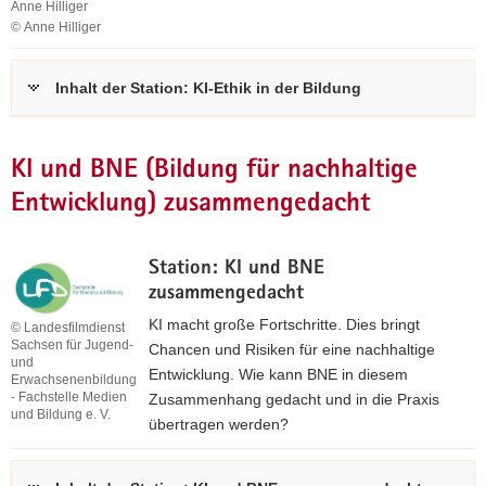
i
Anne Hilliger
e
© Anne Hilliger
Anne
n
Hilliger
a
Inhalt der Station: KI-Ethik in der Bildung
u
f
e
KI und BNE (Bildung für nachhaltige
i
Entwicklung) zusammengedacht
n
e
n
Station: KI und BNE
B
zusammengedacht
l
KI macht große Fortschritte. Dies bringt
i
© Landesfilmdienst
Sachsen für Jugend-
Chancen und Risiken für eine nachhaltige
c
und
Entwicklung. Wie kann BNE in diesem
k
Erwachsenenbildung
- Fachstelle Medien
Zusammenhang gedacht und in die Praxis
und Bildung e. V.
übertragen werden?