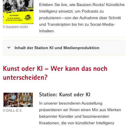
d
Erleben Sie live, wie Bautzen.Rocks! Künstliche
P
Intelligenz einsetzt, um Podcasts zu
r
produzieren—von der Aufnahme über Schnitt
o
und Transkription bis hin zu Social-Media-
© bautzen.rocks
j
Inhalten.
e
k
Inhalt der Station KI und Medienproduktion
t
w
e
Kunst oder KI – Wer kann das noch
r
k
unterscheiden?
s
t
Station: Kunst oder KI
a
t
In unserer besonderen Ausstellung
t
präsentieren wir Ihnen einen Mix aus Werken
© DALL-E 3
L
bekannter Künstler und faszinierenden
e
Kreationen, die von künstlicher Intelligenz