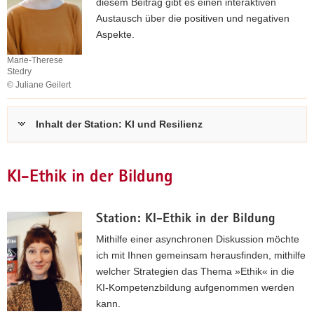
diesem Beitrag gibt es einen interaktiven
Austausch über die positiven und negativen
Aspekte.
Marie-Therese
Stedry
© Juliane Geilert
Marie-
W
Therese
a
Stedry
Inhalt der Station: KI und Resilienz
l
d
s
KI-Ethik in der Bildung
p
a
t
Station: KI-Ethik in der Bildung
z
Mithilfe einer asynchronen Diskussion möchte
-
ich mit Ihnen gemeinsam herausfinden, mithilfe
M
welcher Strategien das Thema »Ethik« in die
e
KI-Kompetenzbildung aufgenommen werden
d
kann.