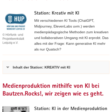
Station: Kreativ mit KI
Mit verschiedenen KI Tools (ChatGPT,
Midjourney, ElevenLabs uvm.) werden
medienpädagogische Methoden zum kreativen
© Hörfunk- und
und kollaborativen Umgang mit KI erprobt. Das
Projektwerkstatt
Leipzig e.V.
alles mit der Frage: Kann generative KI mehr
als nur Quatsch?
H
ö
Inhalt der Station: KREATIV mit KI
r
f
u
Medienproduktion mithilfe von KI bei
n
k
Bautzen.Rocks!, wir zeigen wie es geht.
-
u
Station: KI in der Medienproduktion
n