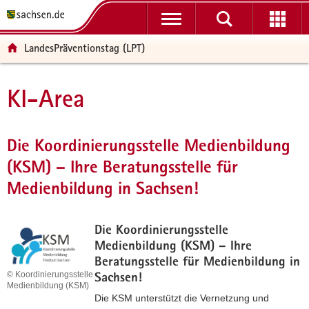
P
P
H
F
o
o
a
o
r
r
u
o
LandesPräventionstag (LPT)
t
t
p
t
a
a
t
e
l
l
i
r
KI-Area
Hauptinhalt
ü
n
n
-
b
a
h
B
e
v
a
e
Die Koordinierungsstelle Medienbildung
r
i
l
r
(KSM) – Ihre Beratungsstelle für
g
g
t
e
r
a
i
Medienbildung in Sachsen!
e
t
c
i
i
h
f
o
Die Koordinierungsstelle
e
n
Medienbildung (KSM) – Ihre
n
Beratungsstelle für Medienbildung in
© Koordinierungsstelle
d
Sachsen!
Medienbildung (KSM)
e
Die KSM unterstützt die Vernetzung und
N