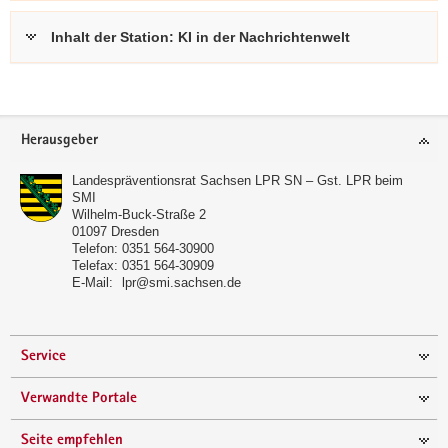
Inhalt der Station: KI in der Nachrichtenwelt
Footer-
Herausgeber
Bereich
Landespräventionsrat Sachsen LPR SN – Gst. LPR beim
SMI
Wilhelm-Buck-Straße 2
01097
Dresden
Telefon:
0351 564-30900
Telefax:
0351 564-30909
E-Mail:
lpr@smi.sachsen.de
Service
Verwandte Portale
Seite empfehlen