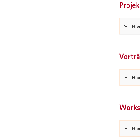
Proje
Hie
Vortr
Hie
Works
Hie